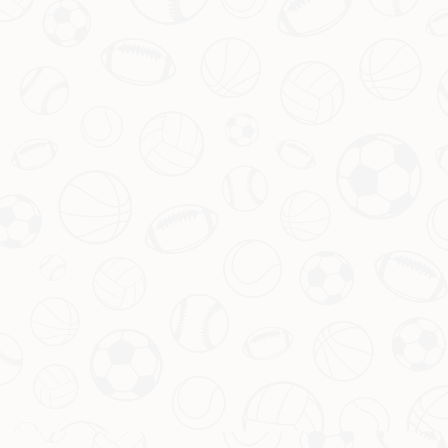
分享至 :
上一篇
下一篇
需求表单