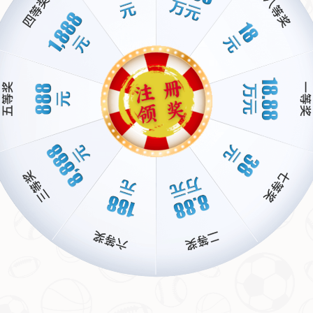
截，通过这些数据不难理解为何市场对其心动并终于付诸实
践？
现代化全面型后卫定位分析与案例比较
随着足球运动进步纯粹技能已转型为智攻搭配团队合作勇敢
拼搏精神，我们来看一个经典案例——荷兰国家队以及利物
浦明星范迪克(Virgil van Dijk)。作为顶级现代中卫标杆之一
具有相似类型成长经历使此类新秀被寄予厚望不无道理。但
是，即便最出色者也需要时间磨砺才能迎来高峰。
通过范迪克职业生涯路径启示我们看到，仅凭籍籍无名背影
却从未减少过努力训练热忱，将风险置于集体目标序列靠信
任获得提升空间影响最终定义球队成功成效量词。因此对于
正处事业巅峰崭露头角里程碑意义角色人物而言，把握住机
会尤为重要。