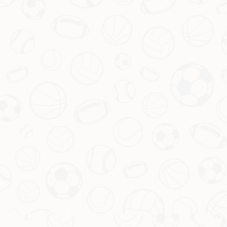
关于雷速体育
服务优势
团队介绍
新闻资讯
联系我们
友情链接
友情链接
订阅我们